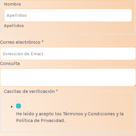
Nombre
Apellidos
Correo electrónico
*
d
Consulta
e
N
o
m
Casillas de verificación
*
b
r
e
He leído y acepto los Términos y Condiciones y la
e
Política de Privacidad.
l
e