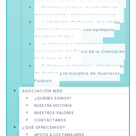
testimonio de Anna, mamá de Marina
Epilepsia, jóvenes, mundo laboral,
discapacidad y autonomía personal
Lucía Martín-Portugués, deportista
olímpica de esgrima, con epilepsia
desde los 17 años
La epilepsia protagoniza la
inauguración del Ágora de la Ciencia en
Sant Joan de Déu
El Camino de Santiago: el testimonio
de Cristina y la iniciativa de Guerreros
Purpura
ASOCIACIÓN MDS
¿QUIÉNES SOMOS?
NUESTRA HISTORIA
NUESTROS VALORES
CONTÁCTANOS
¿QUÉ OFRECEMOS?
APOYO A LOS FAMILIARES