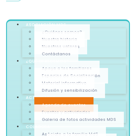
ASOCIACIÓN MDS
¿Quiénes somos?
Nuestra historia
Nuestros valores
Contáctanos
¿QUÉ OFRECEMOS?
Apoyo a los familiares
Espacios de Socialización
Material informativo
Difusión y sensibilización
ACTIVIDADES
Agenda de eventos
Eventos y actividades
Galeria de fotos actividades MDS
COLABORA
Asóciate a la familia MdS