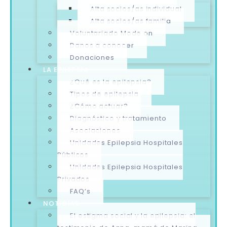
Alta socios/as individual
Alta socios/as familia
Voluntariado Mode on
Danos a conocer
Donaciones
LA EPILEPSIA
¿Qué es la epilepsia?
Tipos de epilepsia
¿Cómo actuar?
Diagnóstico y tratamiento
Asociaciones
Unidades Epilepsia Hospitales
Públicos
Unidades Epilepsia Hospitales
Privados
FAQ’s
NOTICIAS
El estigma social y la epilepsia: el