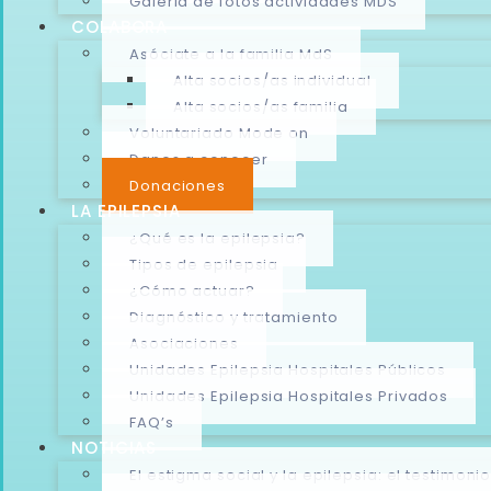
Galeria de fotos actividades MDS
COLABORA
Asóciate a la familia MdS
Alta socios/as individual
Alta socios/as familia
Voluntariado Mode on
Danos a conocer
Donaciones
LA EPILEPSIA
¿Qué es la epilepsia?
Tipos de epilepsia
¿Cómo actuar?
Diagnóstico y tratamiento
Asociaciones
Unidades Epilepsia Hospitales Públicos
Unidades Epilepsia Hospitales Privados
FAQ’s
NOTICIAS
El estigma social y la epilepsia: el testimo