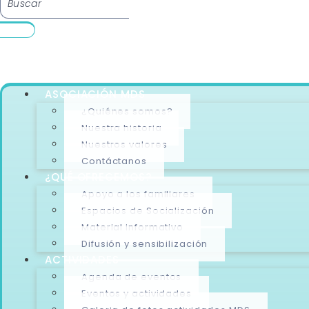
ASOCIACIÓN MDS
¿Quiénes somos?
Nuestra historia
Nuestros valores
Contáctanos
¿QUÉ OFRECEMOS?
Apoyo a los familiares
Espacios de Socialización
Material informativo
Difusión y sensibilización
ACTIVIDADES
Agenda de eventos
Eventos y actividades