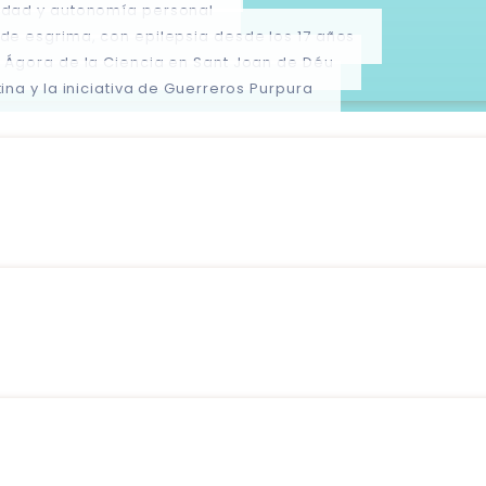
cidad y autonomía personal
 de esgrima, con epilepsia desde los 17 años
l Ágora de la Ciencia en Sant Joan de Déu
ina y la iniciativa de Guerreros Purpura