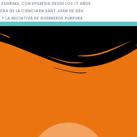
ESGRIMA, CON EPILEPSIA DESDE LOS 17 AÑOS
ORA DE LA CIENCIA EN SANT JOAN DE DÉU
 Y LA INICIATIVA DE GUERREROS PURPURA