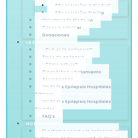
Alta socios/as individual
Alta socios/as familia
Voluntariado Mode on
Danos a conocer
Donaciones
LA EPILEPSIA
¿Qué es la epilepsia?
Tipos de epilepsia
¿Cómo actuar?
Diagnóstico y tratamiento
Asociaciones
Unidades Epilepsia Hospitales
Públicos
Unidades Epilepsia Hospitales
Privados
FAQ’s
NOTICIAS
El estigma social y la epilepsia: el