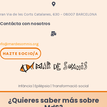
ran Via de les Corts Catalanes, 630 – 08007 BARCELONA
Contácta con nosotros
nfo@mardesomnis.org
HAZTE SOCIO/A
Infància | Epilèpsia | Transformació social
¿Quieres saber más sobre