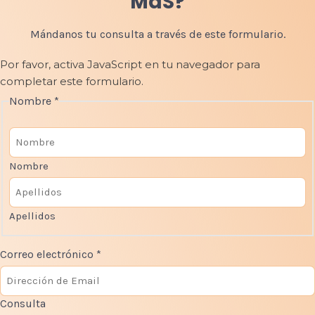
MdS?
Mándanos tu consulta a través de este formulario.
Por favor, activa JavaScript en tu navegador para
completar este formulario.
C
Nombre
*
o
r
r
e
Nombre
o
C
a
Apellidos
s
i
Correo electrónico
*
l
l
a
s
Consulta