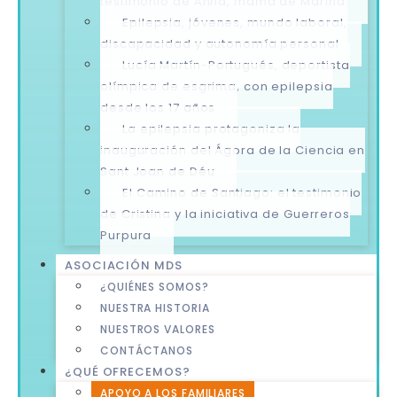
testimonio de Anna, mamá de Marina
Epilepsia, jóvenes, mundo laboral,
discapacidad y autonomía personal
Lucía Martín-Portugués, deportista
olímpica de esgrima, con epilepsia
desde los 17 años
La epilepsia protagoniza la
inauguración del Ágora de la Ciencia en
Sant Joan de Déu
El Camino de Santiago: el testimonio
de Cristina y la iniciativa de Guerreros
Purpura
ASOCIACIÓN MDS
¿QUIÉNES SOMOS?
NUESTRA HISTORIA
NUESTROS VALORES
CONTÁCTANOS
¿QUÉ OFRECEMOS?
APOYO A LOS FAMILIARES