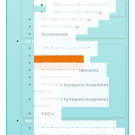
Alta socios/as individual
Alta socios/as familia
Voluntariado Mode on
Danos a conocer
Donaciones
LA EPILEPSIA
¿Qué es la epilepsia?
Tipos de epilepsia
¿Cómo actuar?
Diagnóstico y tratamiento
Asociaciones
Unidades Epilepsia Hospitales
Públicos
Unidades Epilepsia Hospitales
Privados
FAQ’s
NOTICIAS
El estigma social y la epilepsia: el