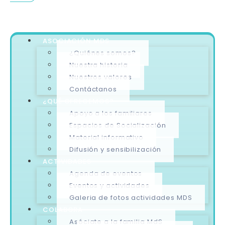
ASOCIACIÓN MDS
¿Quiénes somos?
Nuestra historia
Nuestros valores
Contáctanos
¿QUÉ OFRECEMOS?
Apoyo a los familiares
Espacios de Socialización
Material informativo
Difusión y sensibilización
ACTIVIDADES
Agenda de eventos
Eventos y actividades
Galeria de fotos actividades MDS
COLABORA
Asóciate a la familia MdS