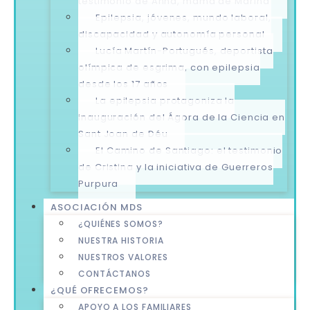
testimonio de Anna, mamá de Marina
Epilepsia, jóvenes, mundo laboral,
discapacidad y autonomía personal
Lucía Martín-Portugués, deportista
olímpica de esgrima, con epilepsia
desde los 17 años
La epilepsia protagoniza la
inauguración del Ágora de la Ciencia en
Sant Joan de Déu
El Camino de Santiago: el testimonio
de Cristina y la iniciativa de Guerreros
Purpura
ASOCIACIÓN MDS
¿QUIÉNES SOMOS?
NUESTRA HISTORIA
NUESTROS VALORES
CONTÁCTANOS
¿QUÉ OFRECEMOS?
APOYO A LOS FAMILIARES