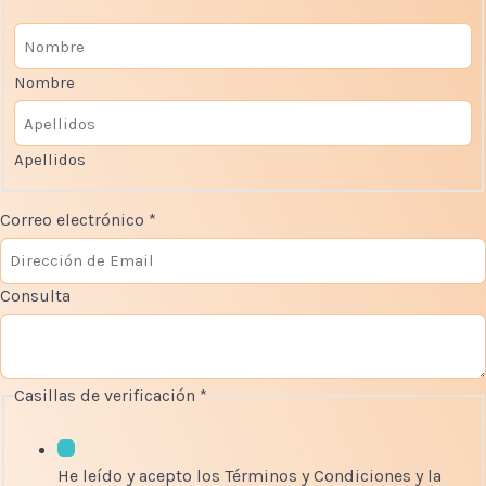
Nombre
Apellidos
Correo electrónico
*
e
Consulta
l
e
c
t
Casillas de verificación
*
r
ó
n
He leído y acepto los Términos y Condiciones y la