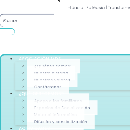
Infància | Epilèpsia | Transfor
ASOCIACIÓN MDS
¿Quiénes somos?
Nuestra historia
Nuestros valores
Contáctanos
¿QUÉ OFRECEMOS?
Apoyo a los familiares
Espacios de Socialización
Material informativo
Difusión y sensibilización
ACTIVIDADES