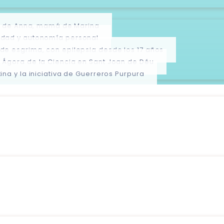
nio de Anna, mamá de Marina
cidad y autonomía personal
 de esgrima, con epilepsia desde los 17 años
l Ágora de la Ciencia en Sant Joan de Déu
ina y la iniciativa de Guerreros Purpura