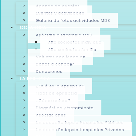
Agenda de eventos
Eventos y actividades
Galeria de fotos actividades MDS
COLABORA
Asóciate a la familia MdS
Alta socios/as individual
Alta socios/as familia
Voluntariado Mode on
Danos a conocer
Donaciones
LA EPILEPSIA
¿Qué es la epilepsia?
Tipos de epilepsia
¿Cómo actuar?
Diagnóstico y tratamiento
Asociaciones
Unidades Epilepsia Hospitales Públicos
Unidades Epilepsia Hospitales Privados