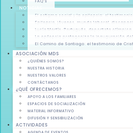
FAQ’s
NOTICIAS
El estigma social y la epilepsia: el testimo
Epilepsia, jóvenes, mundo laboral, discapa
Lucía Martín-Portugués, deportista olímpica
La epilepsia protagoniza la inauguración de
El Camino de Santiago: el testimonio de Crist
ASOCIACIÓN MDS
¿QUIÉNES SOMOS?
NUESTRA HISTORIA
NUESTROS VALORES
CONTÁCTANOS
¿QUÉ OFRECEMOS?
APOYO A LOS FAMILIARES
ESPACIOS DE SOCIALIZACIÓN
MATERIAL INFORMATIVO
DIFUSIÓN Y SENSIBILIZACIÓN
ACTIVIDADES
AGENDA DE EVENTOS