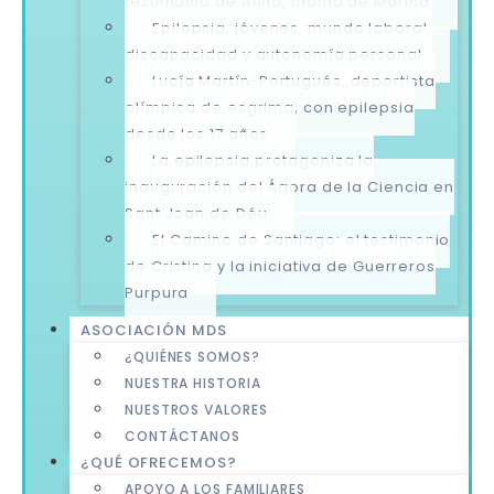
testimonio de Anna, mamá de Marina
Epilepsia, jóvenes, mundo laboral,
discapacidad y autonomía personal
Lucía Martín-Portugués, deportista
olímpica de esgrima, con epilepsia
desde los 17 años
La epilepsia protagoniza la
inauguración del Ágora de la Ciencia en
Sant Joan de Déu
El Camino de Santiago: el testimonio
de Cristina y la iniciativa de Guerreros
Purpura
ASOCIACIÓN MDS
¿QUIÉNES SOMOS?
NUESTRA HISTORIA
NUESTROS VALORES
CONTÁCTANOS
¿QUÉ OFRECEMOS?
APOYO A LOS FAMILIARES