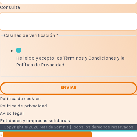
Consulta
C
Casillas de verificación
*
o
r
r
He leído y acepto los Términos y Condiciones y la
e
Política de Privacidad.
o
C
o
ENVIAR
n
s
Política de cookies
u
Política de privacidad
l
Aviso legal
t
Entidades y empresas solidarias
a
Copyright © 2026 Mar de Somnis | Todos los derechos reservados
d
e
×