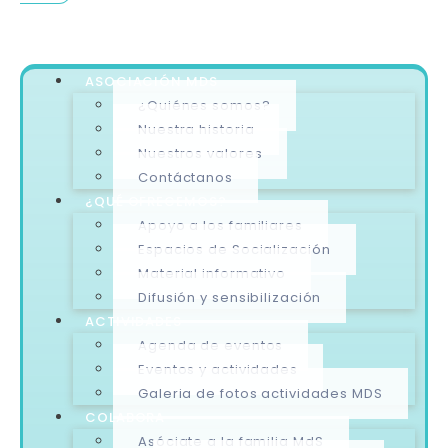
ASOCIACIÓN MDS
¿Quiénes somos?
Nuestra historia
Nuestros valores
Contáctanos
¿QUÉ OFRECEMOS?
Apoyo a los familiares
Espacios de Socialización
Material informativo
Difusión y sensibilización
ACTIVIDADES
Agenda de eventos
Eventos y actividades
Galeria de fotos actividades MDS
COLABORA
Asóciate a la familia MdS