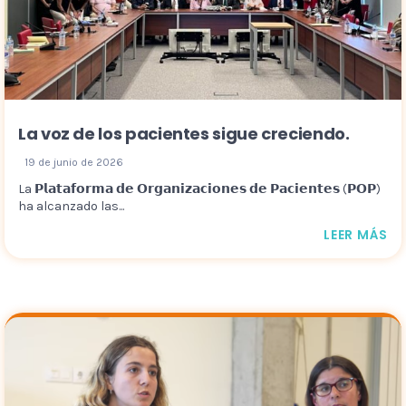
La voz de los pacientes sigue creciendo.
19 de junio de 2026
La 𝗣𝗹𝗮𝘁𝗮𝗳𝗼𝗿𝗺𝗮 𝗱𝗲 𝗢𝗿𝗴𝗮𝗻𝗶𝘇𝗮𝗰𝗶𝗼𝗻𝗲𝘀 𝗱𝗲 𝗣𝗮𝗰𝗶𝗲𝗻𝘁𝗲𝘀 (𝗣𝗢𝗣)
ha alcanzado las...
LEER MÁS