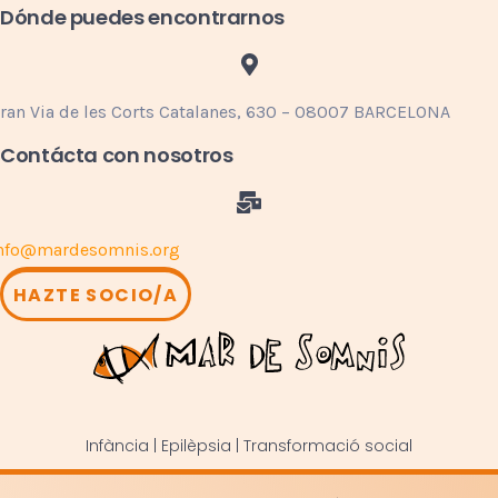
Dónde puedes encontrarnos
ran Via de les Corts Catalanes, 630 – 08007 BARCELONA
Contácta con nosotros
nfo@mardesomnis.org
HAZTE SOCIO/A
Infància | Epilèpsia | Transformació social