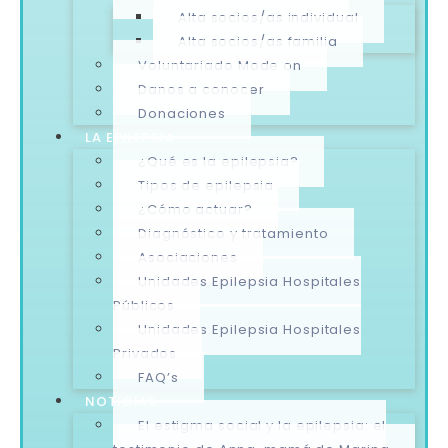
Alta socios/as individual
Alta socios/as familia
Voluntariado Mode on
Danos a conocer
Donaciones
LA EPILEPSIA
¿Qué es la epilepsia?
Tipos de epilepsia
¿Cómo actuar?
Diagnóstico y tratamiento
Asociaciones
Unidades Epilepsia Hospitales
Públicos
Unidades Epilepsia Hospitales
Privados
FAQ’s
NOTICIAS
El estigma social y la epilepsia: el