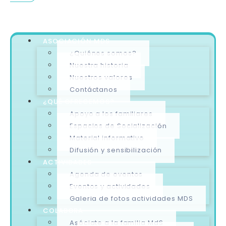
ASOCIACIÓN MDS
¿Quiénes somos?
Nuestra historia
Nuestros valores
Contáctanos
¿QUÉ OFRECEMOS?
Apoyo a los familiares
Espacios de Socialización
Material informativo
Difusión y sensibilización
ACTIVIDADES
Agenda de eventos
Eventos y actividades
Galeria de fotos actividades MDS
COLABORA
Asóciate a la familia MdS