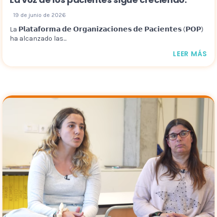
19 de junio de 2026
La 𝗣𝗹𝗮𝘁𝗮𝗳𝗼𝗿𝗺𝗮 𝗱𝗲 𝗢𝗿𝗴𝗮𝗻𝗶𝘇𝗮𝗰𝗶𝗼𝗻𝗲𝘀 𝗱𝗲 𝗣𝗮𝗰𝗶𝗲𝗻𝘁𝗲𝘀 (𝗣𝗢𝗣)
ha alcanzado las...
LEER MÁS