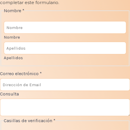
completar este formulario.
Nombre
*
Nombre
Apellidos
Correo electrónico
*
e
Consulta
l
e
c
t
Casillas de verificación
*
r