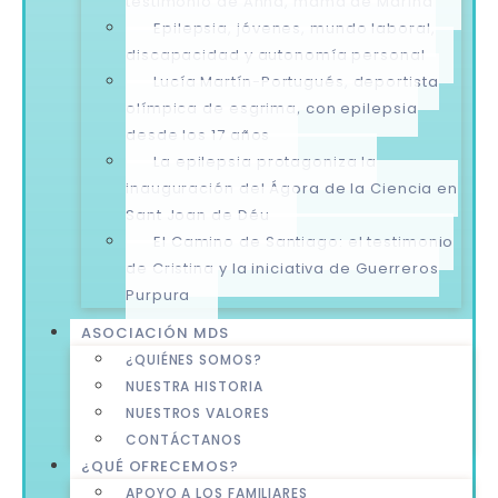
testimonio de Anna, mamá de Marina
Epilepsia, jóvenes, mundo laboral,
discapacidad y autonomía personal
Lucía Martín-Portugués, deportista
olímpica de esgrima, con epilepsia
desde los 17 años
La epilepsia protagoniza la
inauguración del Ágora de la Ciencia en
Sant Joan de Déu
El Camino de Santiago: el testimonio
de Cristina y la iniciativa de Guerreros
Purpura
ASOCIACIÓN MDS
¿QUIÉNES SOMOS?
NUESTRA HISTORIA
NUESTROS VALORES
CONTÁCTANOS
¿QUÉ OFRECEMOS?
APOYO A LOS FAMILIARES