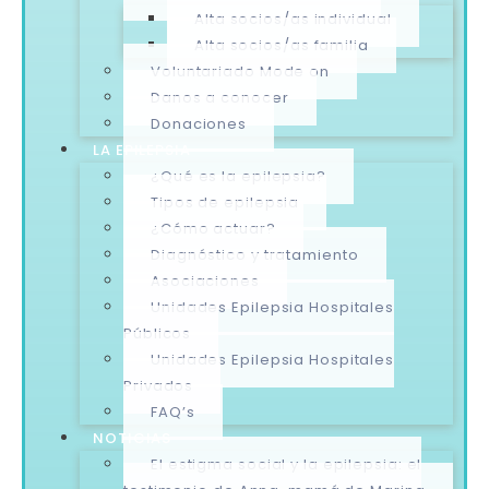
Alta socios/as individual
Alta socios/as familia
Voluntariado Mode on
Danos a conocer
Donaciones
LA EPILEPSIA
¿Qué es la epilepsia?
Tipos de epilepsia
¿Cómo actuar?
Diagnóstico y tratamiento
Asociaciones
Unidades Epilepsia Hospitales
Públicos
Unidades Epilepsia Hospitales
Privados
FAQ’s
NOTICIAS
El estigma social y la epilepsia: el